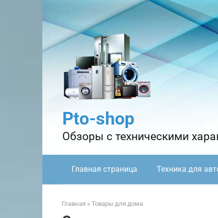
Перейти
к
контенту
Pto-shop
Обзоры с техническими харак
Главная страница
Техника для авт
Главная
»
Товары для дома