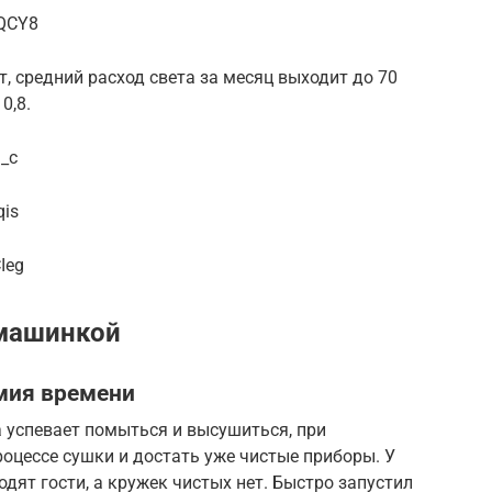
0QCY8
, средний расход света за месяц выходит до 70
0,8.
a_c
qis
Ieg
машинкой
мия времени
 успевает помыться и высушиться, при
оцессе сушки и достать уже чистые приборы. У
одят гости, а кружек чистых нет. Быстро запустил