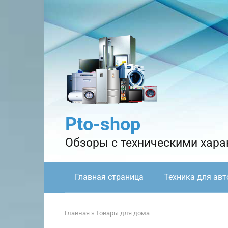
Перейти
к
контенту
Pto-shop
Обзоры с техническими харак
Главная страница
Техника для авт
Главная
»
Товары для дома