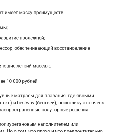
т имеет массу преимуществ:
емы;
азвитие пролежней;
ессор, обеспечивающий восстановление
ляющие легкий массаж.
ее 10 000 рублей.
дувные матрасы для плавания, где явными
текс) и bestway (бествей), поскольку это очень
 распространенные полуторные решения.
 полиуретановым наполнителем или
. Но о том, что плохо и что предпочтительно,